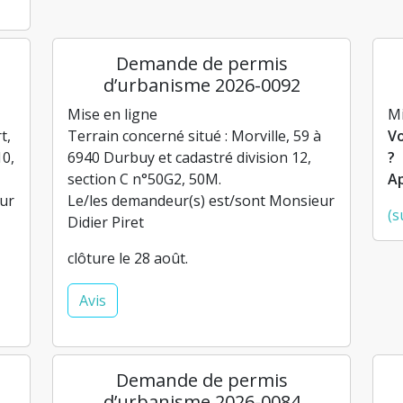
Demande de permis
d’urbanisme 2026-0092
Mise en ligne
Mi
t,
Terrain concerné situé : Morville, 59 à
Vo
10,
6940 Durbuy et cadastré division 12,
?
section C n°50G2, 50M.
Ap
ur
Le/les demandeur(s) est/sont Monsieur
(s
Didier Piret
clôture le 28 août.
Avis
Demande de permis
s
d’urbanisme 2026-0084