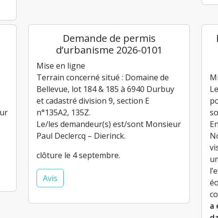
Demande de permis
d’urbanisme 2026-0101
Mise en ligne
Terrain concerné situé : Domaine de
Mi
Bellevue, lot 184 & 185 à 6940 Durbuy
Le
et cadastré division 9, section E
po
ur
n°135A2, 135Z.
so
Le/les demandeur(s) est/sont Monsieur
En
Paul Declercq – Dierinck.
No
vi
clôture le 4 septembre.
un
l’
Avis
éo
co
a 
da