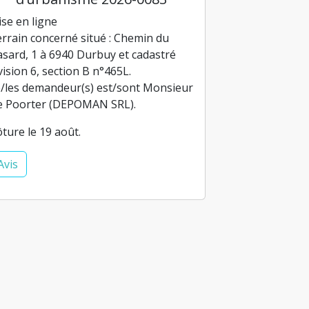
se en ligne
rrain concerné situé : Chemin du
sard, 1 à 6940 Durbuy et cadastré
vision 6, section B n°465L.
/les demandeur(s) est/sont Monsieur
e Poorter (DEPOMAN SRL).
ôture le 19 août.
Avis