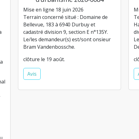
Mise en ligne 18 juin 2026
Mi
Terrain concerné situé : Domaine de
Te
Bellevue, 183 à 6940 Durbuy et
Ha
a
cadastré division 9, section E n°135Y.
di
Le/les demandeur(s) est/sont onsieur
Le
Bram Vandenbossche.
D
clôture le 19 août.
cl
la
Avis
nal
r
au