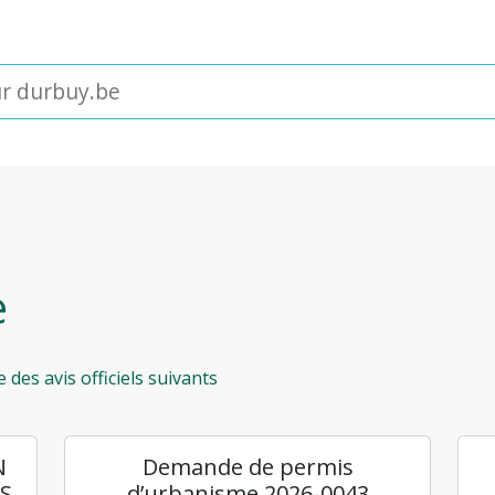
e
des avis officiels suivants
N
Demande de permis
IS
d’urbanisme 2026-0043