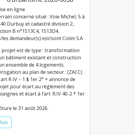
se en ligne
rrain concerné situé : Voie Michel, 5 à
40 Durbuy et cadastré division 2,
ction B n°1513C4, 1513D4.
/les demandeur(s) est/sont Colim S.A
 projet est de type : transformation
un bâtiment existant et construction
un ensemble de 4 logements.
rogation au plan de secteur : (ZACC)
 art R IV – 1 $ 1er 2° + annonce de
ojet pour écart au règlement des
seignes et écart à l’art. R.IV 40-2 * 1er
ôture le 31 août 2026.
Avis