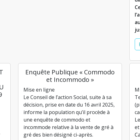
Ce
l’
au
ju
T
Enquête Publique « Commodo
et Incommodo »
TU
Mise en ligne
Mi
9
Le Conseil de l’action Social, suite à sa
Te
décision, prise en date du 16 avril 2025,
(p
informe la population qu’il procède à
ca
une enquête de commodo et
Le
incommode relative à la vente de gré à
et
r
gré des bien désigné ci-après.
Ca