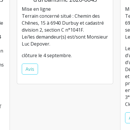
Mise en ligne
Mi
Terrain concerné situé : Chemin des
Te
ie
Chênes, 15 à 6940 Durbuy et cadastré
69
division 2, section C n°1041F.
se
4
Le/les demandeur(s) est/sont Monsieur
Le
Luc Depover.
Le
on
clôture le 4 septembre.
d’
d’
ns
Avis
Dé
et
pr
en
3°
Cl
T