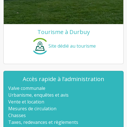
Tourisme à Durbuy
Site dédié au tourisme
Accès rapide à l’administration
Valve communale
Urbanisme, enquêtes et avis
Vente et location
Mesures de circulation
Chasses
Taxes, redevances et règlements